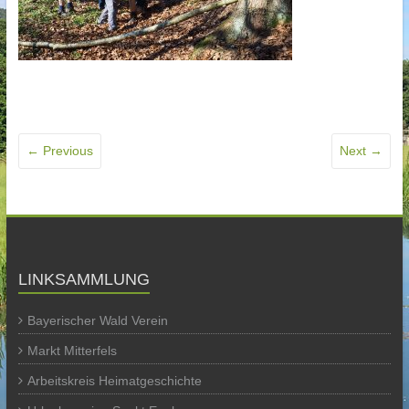
← Previous
Next →
LINKSAMMLUNG
Bayerischer Wald Verein
Markt Mitterfels
Arbeitskreis Heimatgeschichte