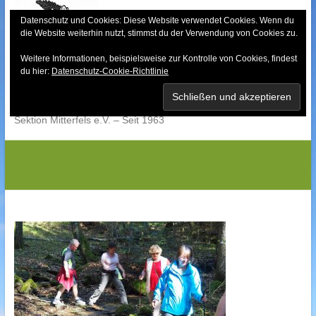
Skip
to
Datenschutz und Cookies: Diese Website verwendet Cookies. Wenn du
die Website weiterhin nutzt, stimmst du der Verwendung von Cookies zu.
content
Weitere Informationen, beispielsweise zur Kontrolle von Cookies, findest
Bayerischer Wald-
du hier:
Datenschutz-Cookie-Richtlinie
Verein
Sektion Mitterfels e.V. – Seit 1963
OLYMPUS DIGITAL CAMERA