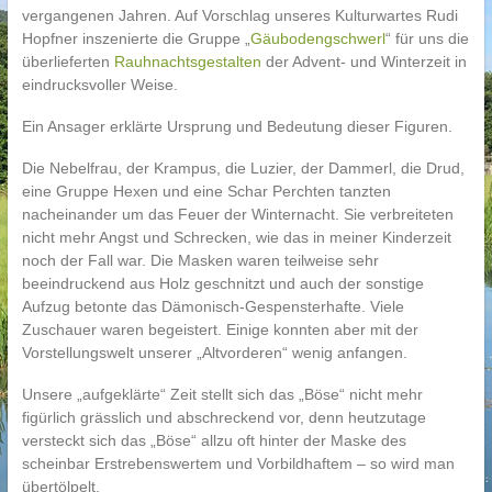
vergangenen Jahren. Auf Vorschlag unseres Kulturwartes Rudi
Hopfner inszenierte die Gruppe „
Gäubodengschwerl
“ für uns die
überlieferten
Rauhnachtsgestalten
der Advent- und Winterzeit in
eindrucksvoller Weise.
Ein Ansager erklärte Ursprung und Bedeutung dieser Figuren.
Die Nebelfrau, der Krampus, die Luzier, der Dammerl, die Drud,
eine Gruppe Hexen und eine Schar Perchten tanzten
nacheinander um das Feuer der Winternacht. Sie verbreiteten
nicht mehr Angst und Schrecken, wie das in meiner Kinderzeit
noch der Fall war. Die Masken waren teilweise sehr
beeindruckend aus Holz geschnitzt und auch der sonstige
Aufzug betonte das Dämonisch-Gespensterhafte. Viele
Zuschauer waren begeistert. Einige konnten aber mit der
Vorstellungswelt unserer „Altvorderen“ wenig anfangen.
Unsere „aufgeklärte“ Zeit stellt sich das „Böse“ nicht mehr
figürlich grässlich und abschreckend vor, denn heutzutage
versteckt sich das „Böse“ allzu oft hinter der Maske des
scheinbar Erstrebenswertem und Vorbildhaftem – so wird man
übertölpelt.