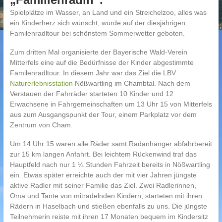
Spielplätze im Wasser, an Land und ein Streichelzoo, alles was
ein Kinderherz sich wünscht, wurde auf der diesjährigen
Familenradltour bei schönstem Sommerwetter geboten.
Zum dritten Mal organisierte der Bayerische Wald-Verein
Mitterfels eine auf die Bedürfnisse der Kinder abgestimmte
Familenradltour. In diesem Jahr war das Ziel die LBV
Naturerlebnisstation
Nößwartling im Chambtal. Nach dem
Verstauen der Fahrräder starteten 10 Kinder und 12
Erwachsene in Fahrgemeinschaften um 13 Uhr 15 von Mitterfels
aus zum Ausgangspunkt der Tour, einem Parkplatz vor dem
Zentrum von Cham.
Um 14 Uhr 15 waren alle Räder samt Radanhänger abfahrbereit
zur 15 km langen Anfahrt. Bei leichtem Rückenwind traf das
Hauptfeld nach nur 1 ¼ Stunden Fahrzeit bereits in Nößwartling
ein. Etwas später erreichte auch der mit vier Jahren jüngste
aktive Radler mit seiner Familie das Ziel. Zwei Radlerinnen,
Oma und Tante von mitradelnden Kindern, starteten mit ihren
Rädern in Haselbach und stießen ebenfalls zu uns. Die jüngste
Teilnehmerin reiste mit ihren 17 Monaten bequem im Kindersitz