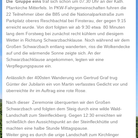
Die Gruppe eins
traf sich schon um
07.30
Uhr
an der Kath.
Pfarrkirche Mitterfels. In PKW-Fahrgemeinschaften fuhren die
22 Teilnehmer über die B85 und die Nationalparkstraße zum
Parkplatz oberes Reschbachtal bei Finsterau, der gegen 9:15
erreicht wurde. Von dort folgten wir ab 9:30 etwa 80 Minuten
lang dem Forstweg bei zunächst recht kühlem und diesigem
Wetter in Richtung Schwarzbachklause. Noch während wir dem
Großen Schwarzbach entlang wanderten, riss die Wolkendecke
auf und die wärmende Sonne zeigte sich. An der
Schwarzbachklause angekommen, legten wir eine
Verpflegungspause ein.
Anlässlich der 400sten Wanderung von Gertrud Graf trug
Günter der Jubilarin ein von Martin verfasstes Gedicht vor und
überreichte ihr im Auftrag eine rote Rose.
Nach dieser Zeremonie überquerten wir den Großen
Schwarzbach und folgten dem Steig durch eine wilde Wald-
Landschaft zum Steinfleckberg. Gegen 12:30 erreichten wir
schließlich den Aussichtspunkt an der Steinfleckhütte und
machten eine halbe Stunde Mittagspause.
Weiter ging es durch die urige Landschaft zum Kirchlinger