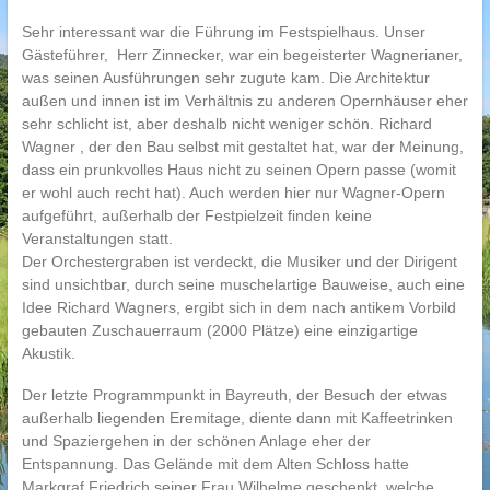
Sehr interessant war die Führung im Festspielhaus. Unser
Gästeführer, Herr Zinnecker, war ein begeisterter Wagnerianer,
was seinen Ausführungen sehr zugute kam. Die Architektur
außen und innen ist im Verhältnis zu anderen Opernhäuser eher
sehr schlicht ist, aber deshalb nicht weniger schön. Richard
Wagner , der den Bau selbst mit gestaltet hat, war der Meinung,
dass ein prunkvolles Haus nicht zu seinen Opern passe (womit
er wohl auch recht hat). Auch werden hier nur Wagner-Opern
aufgeführt, außerhalb der Festpielzeit finden keine
Veranstaltungen statt.
Der Orchestergraben ist verdeckt, die Musiker und der Dirigent
sind unsichtbar, durch seine muschelartige Bauweise, auch eine
Idee Richard Wagners, ergibt sich in dem nach antikem Vorbild
gebauten Zuschauerraum (2000 Plätze) eine einzigartige
Akustik.
Der letzte Programmpunkt in Bayreuth, der Besuch der etwas
außerhalb liegenden Eremitage, diente dann mit Kaffeetrinken
und Spaziergehen in der schönen Anlage eher der
Entspannung. Das Gelände mit dem Alten Schloss hatte
Markgraf Friedrich seiner Frau Wilhelme geschenkt, welche