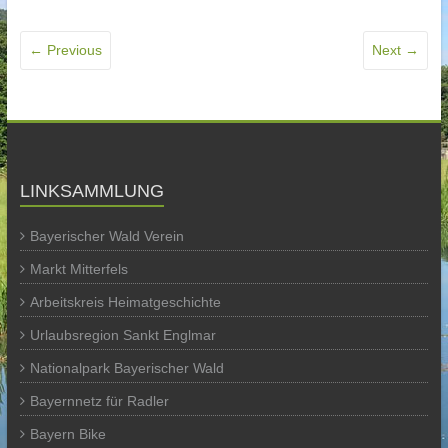
← Previous
Next →
LINKSAMMLUNG
Bayerischer Wald Verein
Markt Mitterfels
Arbeitskreis Heimatgeschichte
Urlaubsregion Sankt Englmar
Nationalpark Bayerischer Wald
Bayernnetz für Radler
Bayern Bike