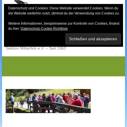
Skip
to
Datenschutz und Cookies: Diese Website verwendet Cookies. Wenn du
die Website weiterhin nutzt, stimmst du der Verwendung von Cookies zu.
content
Weitere Informationen, beispielsweise zur Kontrolle von Cookies, findest
Bayerischer Wald-
du hier:
Datenschutz-Cookie-Richtlinie
Verein
Sektion Mitterfels e.V. – Seit 1963
OLYMPUS DIGITAL CAMERA