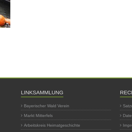
LINKSAMMLUNG
REC
Bayerischer Wald Verein
Satz
Markt Mitterfels
Date
Arbeitskreis Heimatgeschichte
Imp