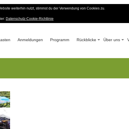
bsite weiterhin nutzt, stimmst du der Verwendung von Cookies zu.
er Wald-Verein
ier:
Datenschutz-Cookie-Richtlinie
 – Seit 1963
asten
Anmeldungen
Programm
Rückblicke
Über uns