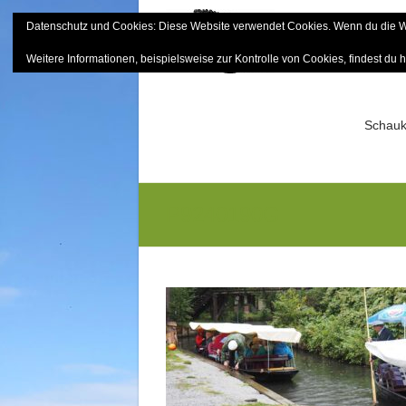
Skip
Datenschutz und Cookies: Diese Website verwendet Cookies. Wenn du die We
to
Bayerisch
content
Weitere Informationen, beispielsweise zur Kontrolle von Cookies, findest du h
Sektion Mitterfels e.V.
Schauk
P9240190G