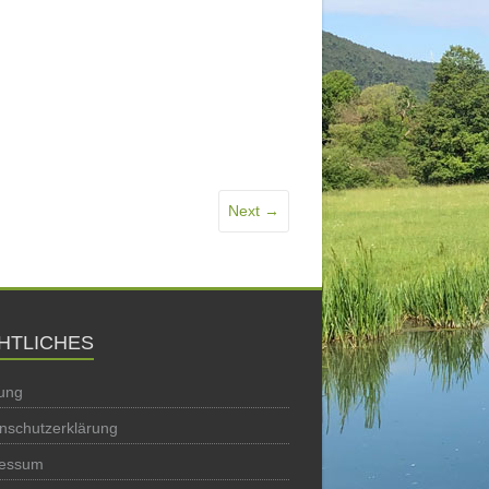
Next →
HTLICHES
ung
nschutzerklärung
ressum