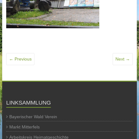
← Previous
Next →
LINKSAMMLUNG
Bayerischer Wald Verein
Markt Mitterfels
Arbeitskreis Heimatgeschichte