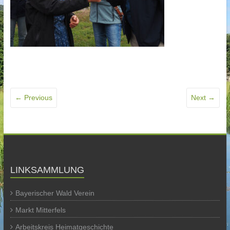
← Previous
Next →
LINKSAMMLUNG
Bayerischer Wald Verein
Markt Mitterfels
Arbeitskreis Heimatgeschichte