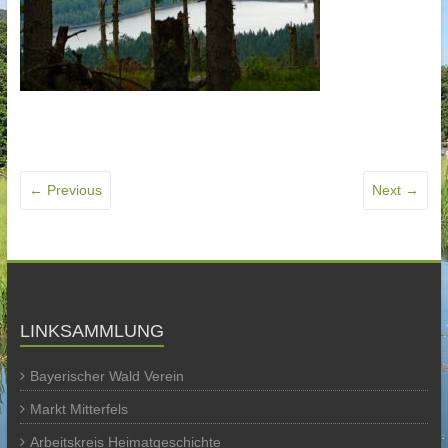
← Previous
Next →
LINKSAMMLUNG
Bayerischer Wald Verein
Markt Mitterfels
Arbeitskreis Heimatgeschichte