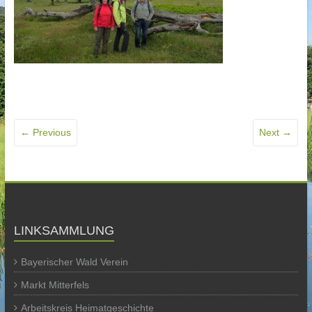
← Previous
Next →
LINKSAMMLUNG
Bayerischer Wald Verein
Markt Mitterfels
Arbeitskreis Heimatgeschichte