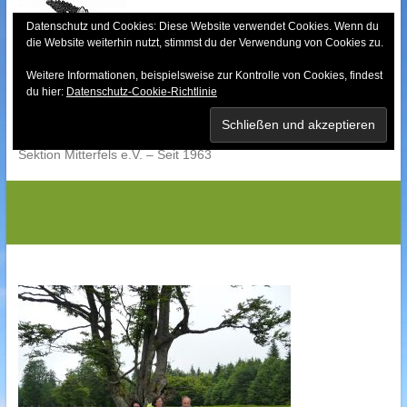
Skip
to
Datenschutz und Cookies: Diese Website verwendet Cookies. Wenn du
die Website weiterhin nutzt, stimmst du der Verwendung von Cookies zu.
content
Weitere Informationen, beispielsweise zur Kontrolle von Cookies, findest
Bayerischer Wald-
du hier:
Datenschutz-Cookie-Richtlinie
Verein
Sektion Mitterfels e.V. – Seit 1963
P1030920G