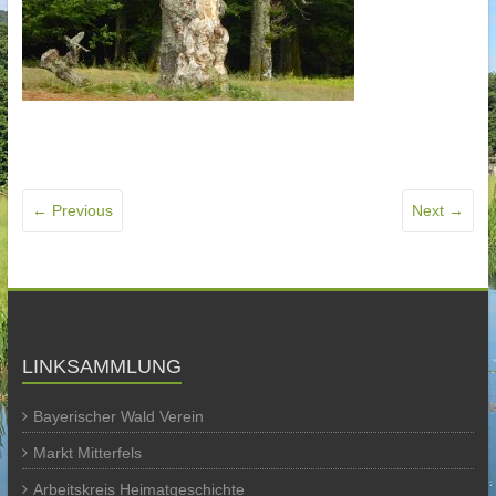
← Previous
Next →
LINKSAMMLUNG
Bayerischer Wald Verein
Markt Mitterfels
Arbeitskreis Heimatgeschichte