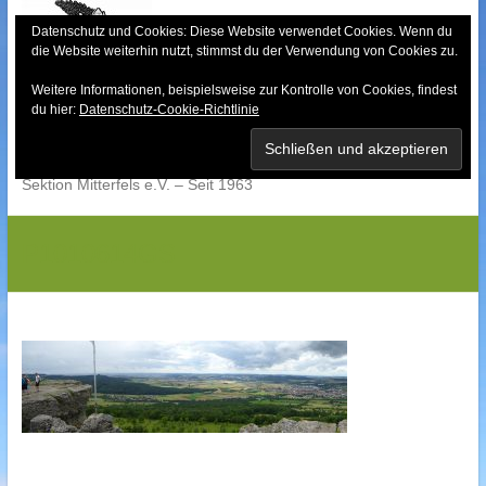
Skip
to
Datenschutz und Cookies: Diese Website verwendet Cookies. Wenn du
die Website weiterhin nutzt, stimmst du der Verwendung von Cookies zu.
content
Weitere Informationen, beispielsweise zur Kontrolle von Cookies, findest
Bayerischer Wald-
du hier:
Datenschutz-Cookie-Richtlinie
Verein
Sektion Mitterfels e.V. – Seit 1963
P1010614GS