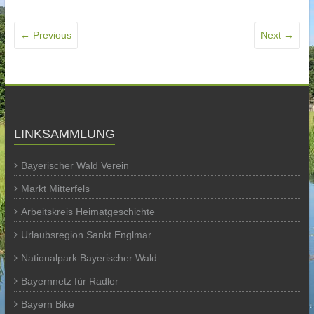
← Previous
Next →
LINKSAMMLUNG
Bayerischer Wald Verein
Markt Mitterfels
Arbeitskreis Heimatgeschichte
Urlaubsregion Sankt Englmar
Nationalpark Bayerischer Wald
Bayernnetz für Radler
Bayern Bike