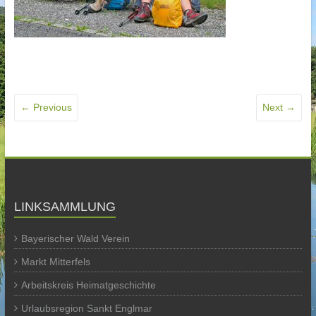
← Previous
Next →
LINKSAMMLUNG
Bayerischer Wald Verein
Markt Mitterfels
Arbeitskreis Heimatgeschichte
Urlaubsregion Sankt Englmar