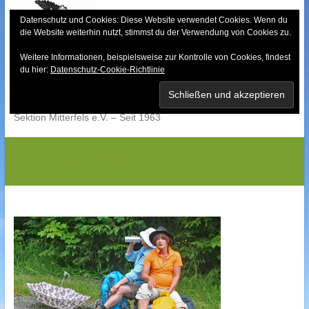
Skip
to
Datenschutz und Cookies: Diese Website verwendet Cookies. Wenn du
die Website weiterhin nutzt, stimmst du der Verwendung von Cookies zu.
content
Weitere Informationen, beispielsweise zur Kontrolle von Cookies, findest
Bayerischer Wald-
du hier:
Datenschutz-Cookie-Richtlinie
Verein
Sektion Mitterfels e.V. – Seit 1963
IMG_0024[01]G