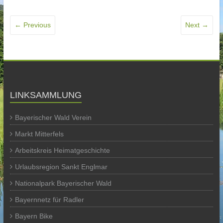
← Previous
Next →
LINKSAMMLUNG
Bayerischer Wald Verein
Markt Mitterfels
Arbeitskreis Heimatgeschichte
Urlaubsregion Sankt Englmar
Nationalpark Bayerischer Wald
Bayernnetz für Radler
Bayern Bike