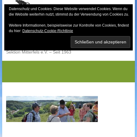
Skip
to
Datenschutz und Cookies: Diese Website verwendet Cookies. Wenn du
die Website weiterhin nutzt, stimmst du der Verwendung von Cookies zu.
content
Weitere Informationen, beispielsweise zur Kontrolle von Cookies, findest
Bayerischer Wald-
du hier:
Datenschutz-Cookie-Richtlinie
Verein
Sektion Mitterfels e.V. – Seit 1963
P1010469GS