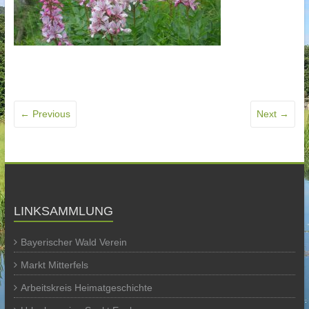
← Previous
Next →
LINKSAMMLUNG
Bayerischer Wald Verein
Markt Mitterfels
Arbeitskreis Heimatgeschichte