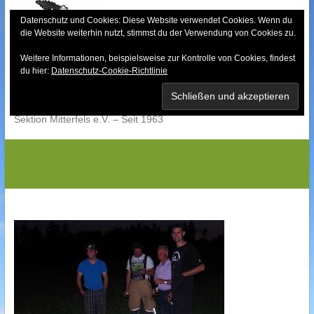
Skip
to
Datenschutz und Cookies: Diese Website verwendet Cookies. Wenn du
die Website weiterhin nutzt, stimmst du der Verwendung von Cookies zu.
content
Weitere Informationen, beispielsweise zur Kontrolle von Cookies, findest
Bayerischer Wald-
du hier:
Datenschutz-Cookie-Richtlinie
Verein
Sektion Mitterfels e.V. – Seit 1963
OLYMPUS DIGITAL CAMERA