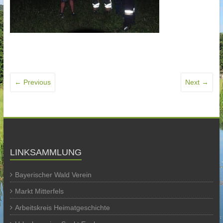
← Previous
Next →
LINKSAMMLUNG
Bayerischer Wald Verein
Markt Mitterfels
Arbeitskreis Heimatgeschichte