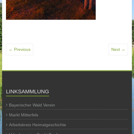
← Previous
Next →
LINKSAMMLUNG
Bayerischer Wald Verein
Markt Mitterfels
Arbeitskreis Heimatgeschichte