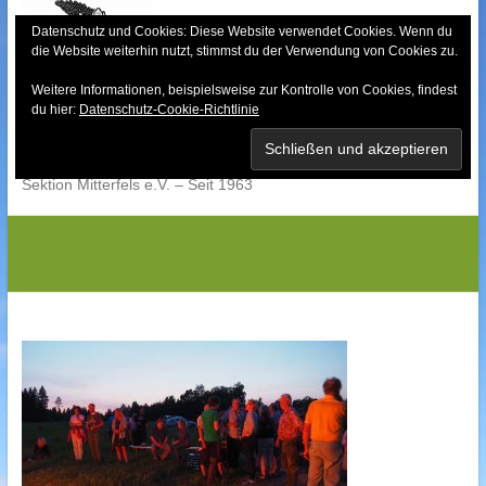
Skip
to
Datenschutz und Cookies: Diese Website verwendet Cookies. Wenn du
die Website weiterhin nutzt, stimmst du der Verwendung von Cookies zu.
content
Weitere Informationen, beispielsweise zur Kontrolle von Cookies, findest
Bayerischer Wald-
du hier:
Datenschutz-Cookie-Richtlinie
Verein
Sektion Mitterfels e.V. – Seit 1963
OLYMPUS DIGITAL CAMERA