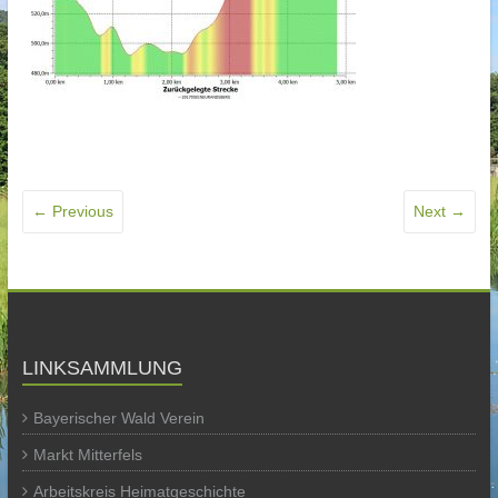
← Previous
Next →
LINKSAMMLUNG
Bayerischer Wald Verein
Markt Mitterfels
Arbeitskreis Heimatgeschichte