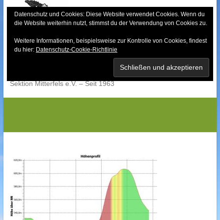
Skip
to
Datenschutz und Cookies: Diese Website verwendet Cookies. Wenn du
die Website weiterhin nutzt, stimmst du der Verwendung von Cookies zu.
content
Weitere Informationen, beispielsweise zur Kontrolle von Cookies, findest
Bayerischer Wald-
du hier:
Datenschutz-Cookie-Richtlinie
Verein
Sektion Mitterfels e.V. – Seit 1963
NeurandsbergHoehenprofil