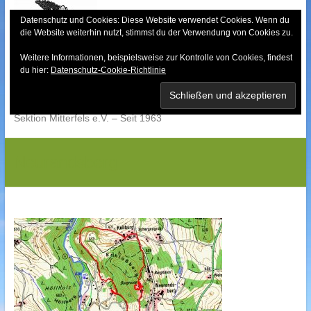
Skip
to
Datenschutz und Cookies: Diese Website verwendet Cookies. Wenn du
die Website weiterhin nutzt, stimmst du der Verwendung von Cookies zu.
content
Weitere Informationen, beispielsweise zur Kontrolle von Cookies, findest
Bayerischer Wald-
du hier:
Datenschutz-Cookie-Richtlinie
Verein
Sektion Mitterfels e.V. – Seit 1963
Neurandsberg