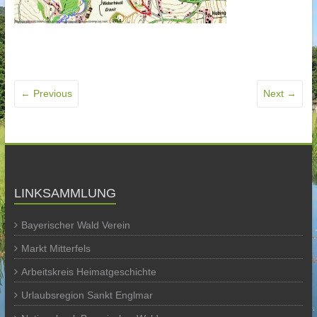
← Previous
Next →
LINKSAMMLUNG
Bayerischer Wald Verein
Markt Mitterfels
Arbeitskreis Heimatgeschichte
Urlaubsregion Sankt Englmar