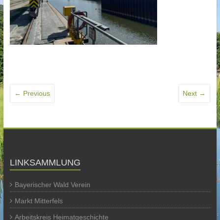
← Previous
Next →
LINKSAMMLUNG
Bayerischer Wald Verein
Markt Mitterfels
Arbeitskreis Heimatgeschichte