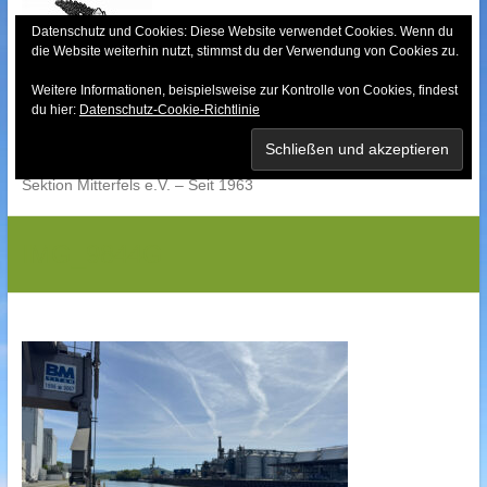
Skip
to
Datenschutz und Cookies: Diese Website verwendet Cookies. Wenn du
die Website weiterhin nutzt, stimmst du der Verwendung von Cookies zu.
content
Weitere Informationen, beispielsweise zur Kontrolle von Cookies, findest
Bayerischer Wald-
du hier:
Datenschutz-Cookie-Richtlinie
Verein
Sektion Mitterfels e.V. – Seit 1963
IMG_9844G