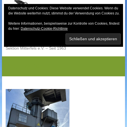
Skip
to
Datenschutz und Cookies: Diese Website verwendet Cookies. Wenn du
die Website weiterhin nutzt, stimmst du der Verwendung von Cookies zu.
content
Weitere Informationen, beispielsweise zur Kontrolle von Cookies, findest
Bayerischer Wald-
du hier:
Datenschutz-Cookie-Richtlinie
Verein
Sektion Mitterfels e.V. – Seit 1963
IMG_9843G