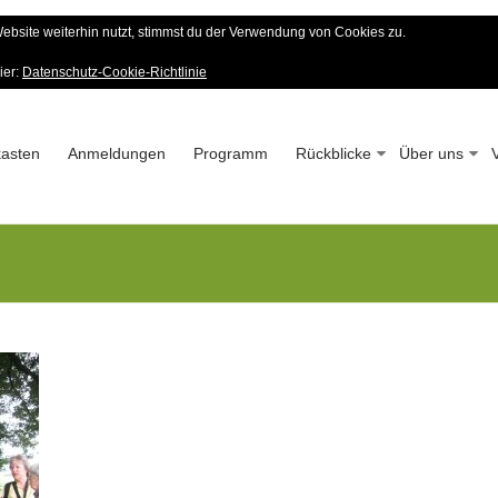
bsite weiterhin nutzt, stimmst du der Verwendung von Cookies zu.
er Wald-Verein
ier:
Datenschutz-Cookie-Richtlinie
 – Seit 1963
asten
Anmeldungen
Programm
Rückblicke
Über uns