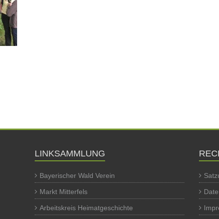
LINKSAMMLUNG
REC
Bayerischer Wald Verein
Satz
Markt Mitterfels
Date
Arbeitskreis Heimatgeschichte
Imp