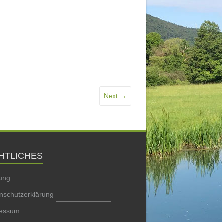
Next →
HTLICHES
ung
nschutzerklärung
ressum