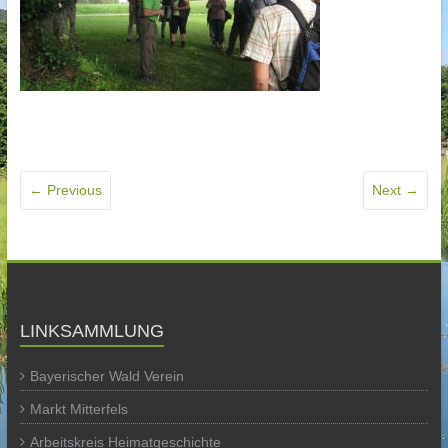
← Previous
Next →
LINKSAMMLUNG
Bayerischer Wald Verein
Markt Mitterfels
Arbeitskreis Heimatgeschichte