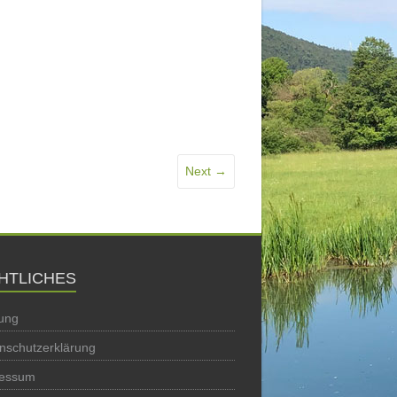
Next →
HTLICHES
ung
nschutzerklärung
ressum