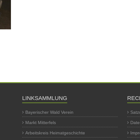
LINKSAMMLUNG
REC
Bayerischer Wald Verein
Satz
Markt Mitterfels
Date
Arbeitskreis Heimatgeschichte
Imp