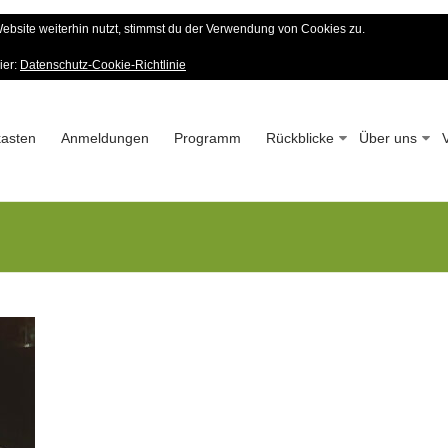
bsite weiterhin nutzt, stimmst du der Verwendung von Cookies zu.
er Wald-Verein
ier:
Datenschutz-Cookie-Richtlinie
 – Seit 1963
asten
Anmeldungen
Programm
Rückblicke
Über uns