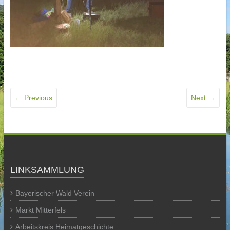
← Previous
Next →
LINKSAMMLUNG
Bayerischer Wald Verein
Markt Mitterfels
Arbeitskreis Heimatgeschichte