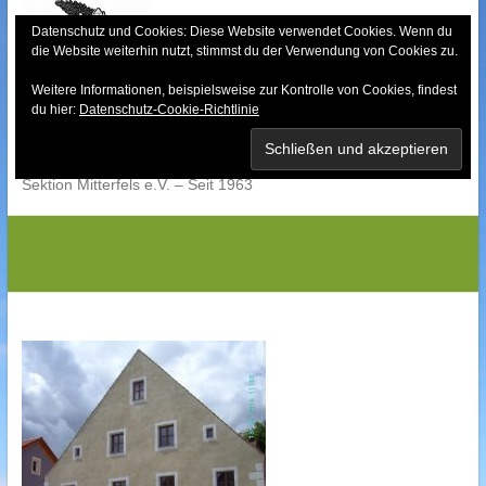
Skip
to
Datenschutz und Cookies: Diese Website verwendet Cookies. Wenn du
die Website weiterhin nutzt, stimmst du der Verwendung von Cookies zu.
content
Weitere Informationen, beispielsweise zur Kontrolle von Cookies, findest
Bayerischer Wald-
du hier:
Datenschutz-Cookie-Richtlinie
Verein
Sektion Mitterfels e.V. – Seit 1963
Digital StillCamera