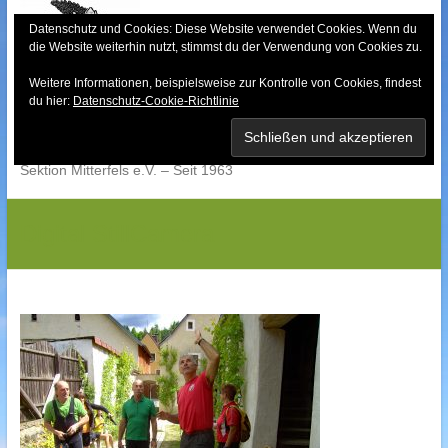
Skip
to
Datenschutz und Cookies: Diese Website verwendet Cookies. Wenn du
die Website weiterhin nutzt, stimmst du der Verwendung von Cookies zu.
content
Weitere Informationen, beispielsweise zur Kontrolle von Cookies, findest
Bayerischer Wald-
du hier:
Datenschutz-Cookie-Richtlinie
Verein
Sektion Mitterfels e.V. – Seit 1963
Digital StillCamera