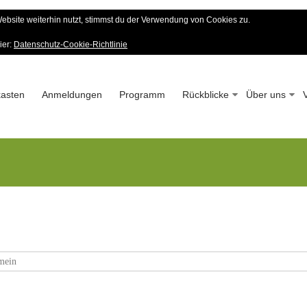
bsite weiterhin nutzt, stimmst du der Verwendung von Cookies zu.
er Wald-Verein
ier:
Datenschutz-Cookie-Richtlinie
 – Seit 1963
asten
Anmeldungen
Programm
Rückblicke
Über uns
mein