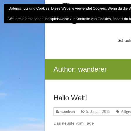
Skip
Datenschutz und Cookies: Diese Website verwendet Cookies. Wenn du die We
to
Bayerisch
content
Weitere Informationen, beispielsweise zur Kontrolle von Cookies, findest du h
Sektion Mitterfels e.V.
Schauk
Author:
wanderer
Hallo Welt!
wanderer
5. Januar 2015
Allge
Das neuste vom Tage