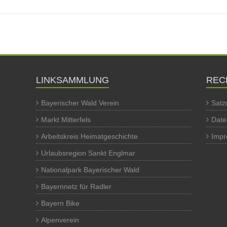
LINKSAMMLUNG
REC
Bayerischer Wald Verein
Satz
Markt Mitterfels
Date
Arbeitskreis Heimatgeschichte
Imp
Urlaubsregion Sankt Englmar
Nationalpark Bayerischer Wald
Bayernnetz für Radler
Bayern Bike
Alpenverein