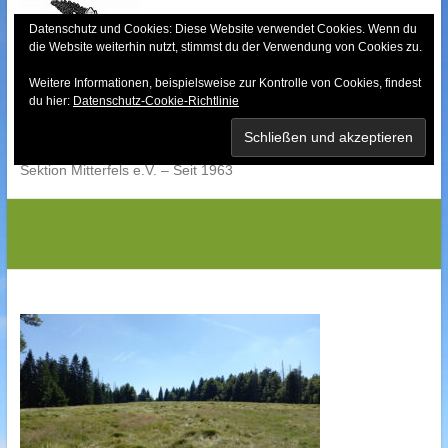
Skip
to
Datenschutz und Cookies: Diese Website verwendet Cookies. Wenn du
die Website weiterhin nutzt, stimmst du der Verwendung von Cookies zu.
content
Weitere Informationen, beispielsweise zur Kontrolle von Cookies, findest
Bayerischer Wald-
du hier:
Datenschutz-Cookie-Richtlinie
Verein
Sektion Mitterfels e.V. – Seit 1963
20250809_132311G