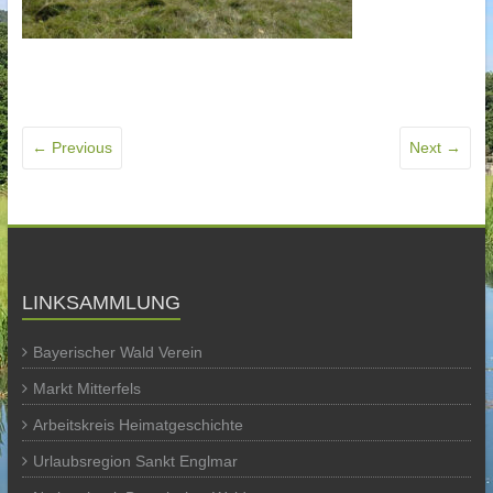
← Previous
Next →
LINKSAMMLUNG
Bayerischer Wald Verein
Markt Mitterfels
Arbeitskreis Heimatgeschichte
Urlaubsregion Sankt Englmar