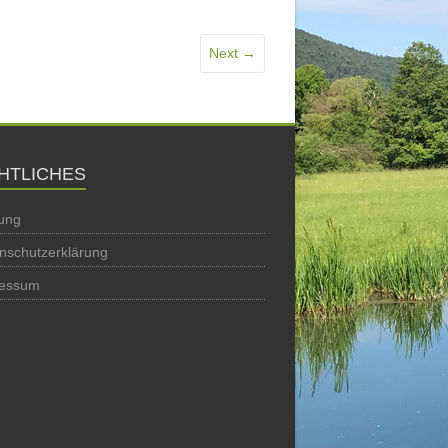
Next →
HTLICHES
ung
nschutzerklärung
ressum