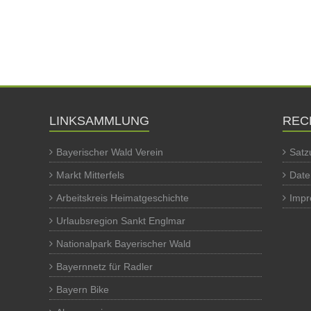
LINKSAMMLUNG
REC
Bayerischer Wald Verein
Satz
Markt Mitterfels
Date
Arbeitskreis Heimatgeschichte
Imp
Urlaubsregion Sankt Englmar
Nationalpark Bayerischer Wald
Bayernnetz für Radler
Bayern Bike