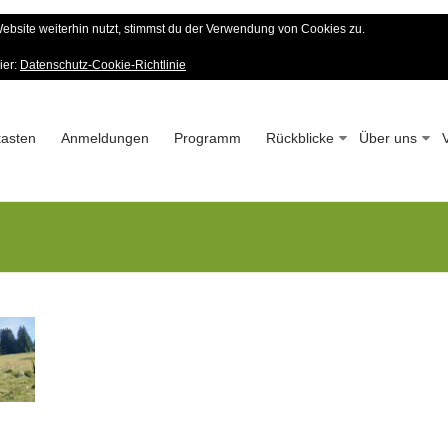
bsite weiterhin nutzt, stimmst du der Verwendung von Cookies zu.
er Wald-Verein
ier:
Datenschutz-Cookie-Richtlinie
 – Seit 1963
asten
Anmeldungen
Programm
Rückblicke
Über uns