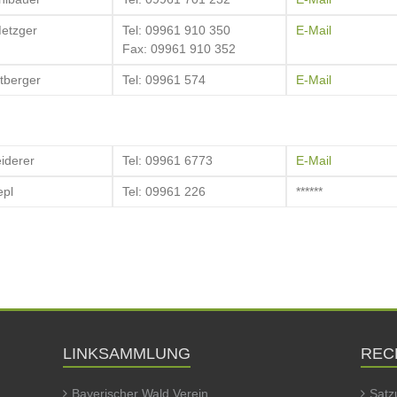
etzger
Tel: 09961 910 350
E-Mail
Fax: 09961 910 352
tberger
Tel: 09961 574
E-Mail
iderer
Tel: 09961 6773
E-Mail
epl
Tel: 09961 226
******
LINKSAMMLUNG
REC
Bayerischer Wald Verein
Satz