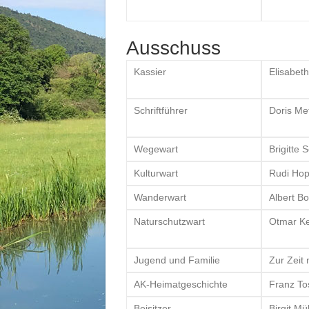
Ausschuss
Kassier
Elisabet
Schriftführer
Doris Me
Wegewart
Brigitte 
Kulturwart
Rudi Hop
Wanderwart
Albert B
Naturschutzwart
Otmar Ke
Jugend und Familie
Zur Zeit 
AK-Heimatgeschichte
Franz To
Beisitzer
Birgit M