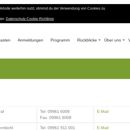
bsite weiterhin nutzt, stimmst du der Verwendung von Cookies zu.
er Wald-Verein
ier:
Datenschutz-Cookie-Richtlinie
 – Seit 1963
asten
Anmeldungen
Programm
Rückblicke
Über uns
2017
raf
Tel: 09961 6008
E-Mail
Fax: 09961 6008
rnbichl
Tel: 09961 911 001
E-Mail