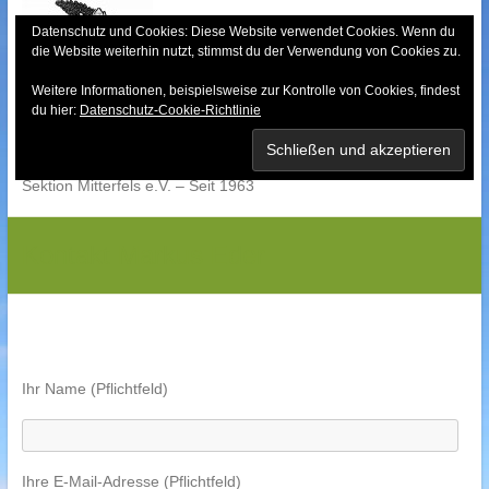
Skip
to
Datenschutz und Cookies: Diese Website verwendet Cookies. Wenn du
die Website weiterhin nutzt, stimmst du der Verwendung von Cookies zu.
content
Weitere Informationen, beispielsweise zur Kontrolle von Cookies, findest
Bayerischer Wald-
du hier:
Datenschutz-Cookie-Richtlinie
Verein
Sektion Mitterfels e.V. – Seit 1963
Kontakt Markus Eder
Ihr Name (Pflichtfeld)
Ihre E-Mail-Adresse (Pflichtfeld)