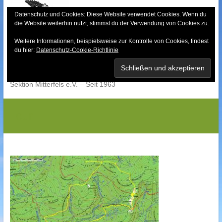
Skip
to
Datenschutz und Cookies: Diese Website verwendet Cookies. Wenn du
die Website weiterhin nutzt, stimmst du der Verwendung von Cookies zu.
content
Weitere Informationen, beispielsweise zur Kontrolle von Cookies, findest
Bayerischer Wald-
du hier:
Datenschutz-Cookie-Richtlinie
Verein
Sektion Mitterfels e.V. – Seit 1963
Tour