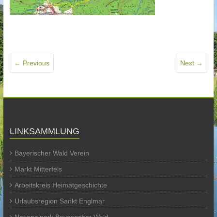
← Previous
Next →
LINKSAMMLUNG
Bayerischer Wald Verein
Markt Mitterfels
Arbeitskreis Heimatgeschichte
Urlaubsregion Sankt Englmar