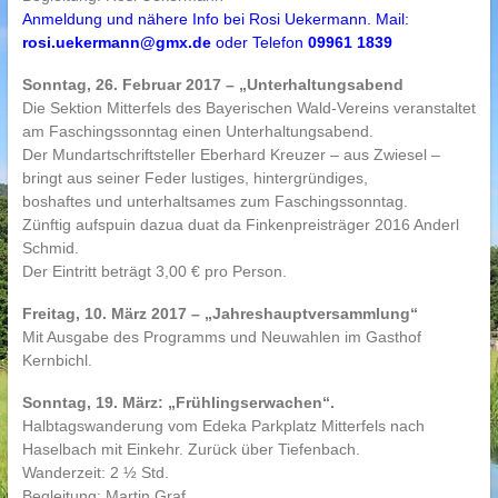
Anmeldung und nähere Info bei Rosi Uekermann. Mail:
rosi.uekermann@gmx.de
oder Telefon
09961 1839
Sonntag, 26. Februar 2017 – „Unterhaltungsabend
Die Sektion Mitterfels des Bayerischen Wald-Vereins veranstaltet
am Faschingssonntag einen Unterhaltungsabend.
Der Mundartschriftsteller Eberhard Kreuzer – aus Zwiesel –
bringt aus seiner Feder lustiges, hintergründiges,
boshaftes und unterhaltsames zum Faschingssonntag.
Zünftig aufspuin dazua duat da Finkenpreisträger 2016 Anderl
Schmid.
Der Eintritt beträgt 3,00 € pro Person.
Freitag, 10. März 2017 – „Jahreshauptversammlung“
Mit Ausgabe des Programms und Neuwahlen im Gasthof
Kernbichl.
Sonntag, 19. März: „Frühlingserwachen“.
Halbtagswanderung vom Edeka Parkplatz Mitterfels nach
Haselbach mit Einkehr. Zurück über Tiefenbach.
Wanderzeit: 2 ½ Std.
Begleitung: Martin Graf