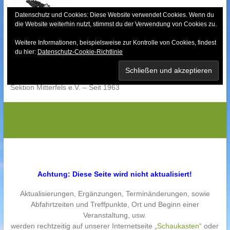
Skip
to
Datenschutz und Cookies: Diese Website verwendet Cookies. Wenn du
die Website weiterhin nutzt, stimmst du der Verwendung von Cookies zu.
content
Weitere Informationen, beispielsweise zur Kontrolle von Cookies, findest
Bayerischer Wald-
du hier:
Datenschutz-Cookie-Richtlinie
Verein
Sektion Mitterfels e.V. – Seit 1963
Programm 2017
Achtung: Diese Seite wird nicht aktualisiert!
Aktualisierungen, Ergänzungen, Terminänderungen, sowie
Abfahrtzeiten und Treffpunkte, Ort und Beginn einer
Veranstaltung, usw.
werden rechtzeitig auf unserer Internetseite
„Schaukasten“
oder