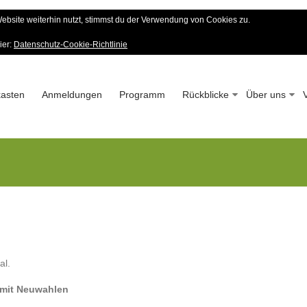
bsite weiterhin nutzt, stimmst du der Verwendung von Cookies zu.
er Wald-Verein
ier:
Datenschutz-Cookie-Richtlinie
 – Seit 1963
asten
Anmeldungen
Programm
Rückblicke
Über uns
al.
 mit Neuwahlen