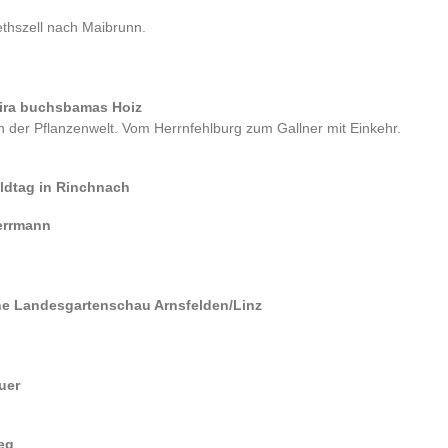
thszell nach Maibrunn.
 wira buchsbamas Hoiz
in der Pflanzenwelt. Vom Herrnfehlburg zum Gallner mit Einkehr.
aldtag in Rinchnach
Herrmann
che Landesgartenschau Arnsfelden/Linz
uer
eg