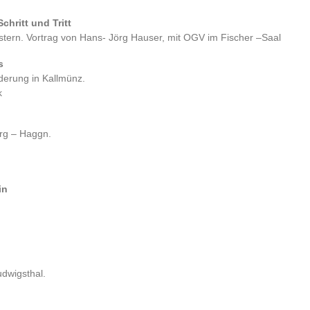
chritt und Tritt
stern. Vortrag von Hans- Jörg Hauser, mit OGV im Fischer –Saal
s
derung in Kallmünz.
k
rg – Haggn.
in
dwigsthal.