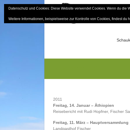
Skip
Datenschutz und Cookies: Diese Website verwendet Cookies. Wenn du die We
to
Bayerisch
content
Weitere Informationen, beispielsweise zur Kontrolle von Cookies, findest du h
Sektion Mitterfels e.V.
Schauk
Programm 2011
2011
Freitag, 14. Januar – Äthiopien
Reisebericht mit Rudi Hopfner, Fischer Sa
Freitag, 11. März – Hauptversammlung
Landgasthof Fischer