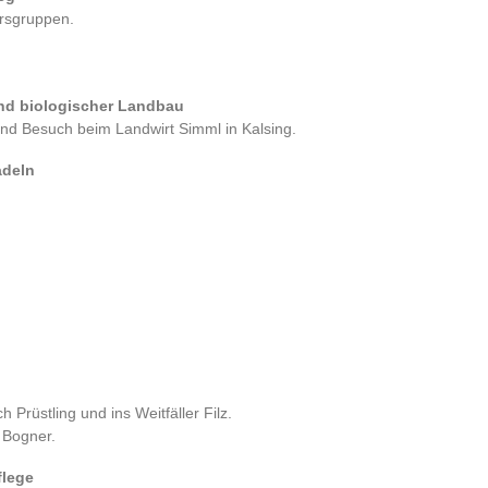
ersgruppen.
 und biologischer Landbau
nd Besuch beim Landwirt Simml in Kalsing.
adeln
rüstling und ins Weitfäller Filz.
 Bogner.
flege