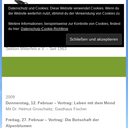
Skip
to
Datenschutz und Cookies: Diese Website verwendet Cookies. Wenn du
die Website weiterhin nutzt, stimmst du der Verwendung von Cookies zu.
content
Weitere Informationen, beispielsweise zur Kontrolle von Cookies, findest
Bayerischer Wald-
du hier:
Datenschutz-Cookie-Richtlinie
Verein
Sektion Mitterfels e.V. – Seit 1963
Programm 2009
2009
Donnerstag, 12. Februar – Vortrag: Leben mit dem Mond
Mit Dr. Helmut Groschwitz, Gasthaus Fischer
Freitag, 27. Februar – Vortrag: Die Botschaft der
Alpenblumen