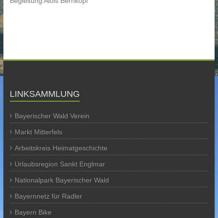
Begleitung Alois Bernkopf
LINKSAMMLUNG
Bayerischer Wald Verein
Markt Mitterfels
Arbeitskreis Heimatgeschichte
Urlaubsregion Sankt Englmar
Nationalpark Bayerischer Wald
Bayernnetz für Radler
Bayern Bike