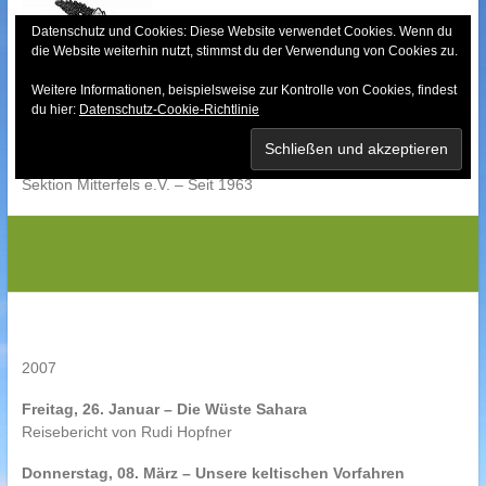
Skip
to
Datenschutz und Cookies: Diese Website verwendet Cookies. Wenn du
die Website weiterhin nutzt, stimmst du der Verwendung von Cookies zu.
content
Weitere Informationen, beispielsweise zur Kontrolle von Cookies, findest
Bayerischer Wald-
du hier:
Datenschutz-Cookie-Richtlinie
Verein
Sektion Mitterfels e.V. – Seit 1963
Programm 2007
2007
Freitag, 26. Januar – Die Wüste Sahara
Reisebericht von Rudi Hopfner
Donnerstag, 08. März – Unsere keltischen Vorfahren