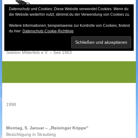
Skip
to
Datenschutz und Cookies: Diese Website verwendet Cookies. Wenn du
die Website weiterhin nutzt, stimmst du der Verwendung von Cookies zu.
content
Weitere Informationen, beispielsweise zur Kontrolle von Cookies, findest
Bayerischer Wald-
du hier:
Datenschutz-Cookie-Richtlinie
Verein
Sektion Mitterfels e.V. – Seit 1963
Programm 1998
1998
Montag, 5. Januar – „Reisinger Krippe“
Besichtigung in Straubing