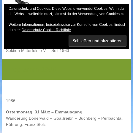
Skip
to
Datenschutz und Cookies: Diese Website verwendet Cookies. Wenn du
die Website weiterhin nutzt, stimmst du der Verwendung von Cookies zu.
content
Weitere Informationen, beispielsweise zur Kontrolle von Cookies, findest
Bayerischer Wald-
du hier:
Datenschutz-Cookie-Richtlinie
Verein
Sektion Mitterfels e.V. – Seit 1963
Programm 1986
1986
Ostermontag, 31.März – Emmausgang
Wanderung Bönerwald – Goaßreibn – Buchberg – Perlbachtal.
Führung: Franz Stolz