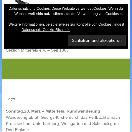
Skip
to
Datenschutz und Cookies: Diese Website verwendet Cookies. Wenn du
die Website weiterhin nutzt, stimmst du der Verwendung von Cookies zu.
content
Weitere Informationen, beispielsweise zur Kontrolle von Cookies, findest
Bayerischer Wald-
du hier:
Datenschutz-Cookie-Richtlinie
Verein
Sektion Mitterfels e.V. – Seit 1963
Programm 1977
1977
Sonntag,20. März – Mitterfels, Rundwanderung
Wanderung ab St. Georgs-Kirche durch das Perlbachtal nach
Kreuzkirchen, Unterhartberg, Weingarten und Scheibelsgrub.
Dort Einkehr.