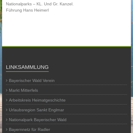
Nationalparks – KL. Und Gr. Kanzel.
Führung Hans Heimerl
LINKSAMMLUNG
Bayerischer Wald Verein
Markt Mitterfels
Arbeitskreis Heimatgeschichte
Urlaubsregion Sankt Englmar
Nationalpark Bayerischer Wald
Bayernnetz für Radler