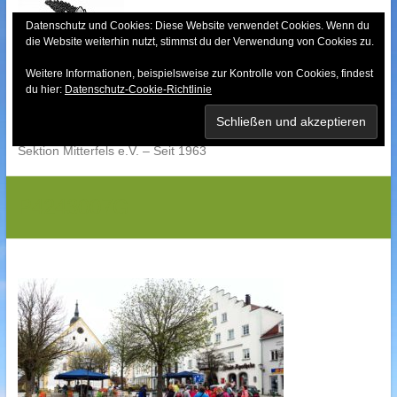
Skip
to
Datenschutz und Cookies: Diese Website verwendet Cookies. Wenn du
die Website weiterhin nutzt, stimmst du der Verwendung von Cookies zu.
content
Weitere Informationen, beispielsweise zur Kontrolle von Cookies, findest
Bayerischer Wald-
du hier:
Datenschutz-Cookie-Richtlinie
Verein
Sektion Mitterfels e.V. – Seit 1963
P4243007G