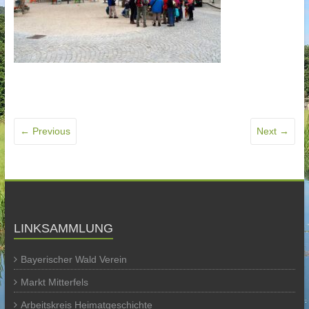
← Previous
Next →
LINKSAMMLUNG
Bayerischer Wald Verein
Markt Mitterfels
Arbeitskreis Heimatgeschichte