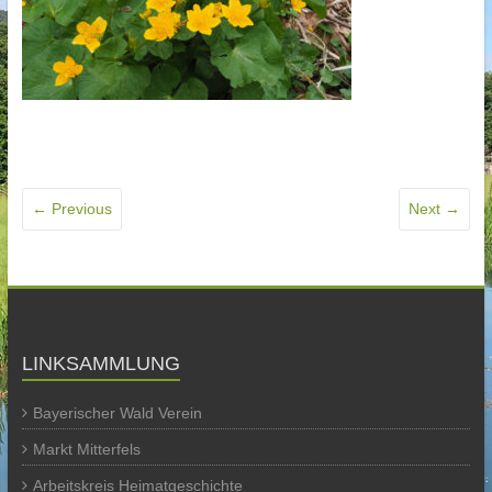
← Previous
Next →
LINKSAMMLUNG
Bayerischer Wald Verein
Markt Mitterfels
Arbeitskreis Heimatgeschichte