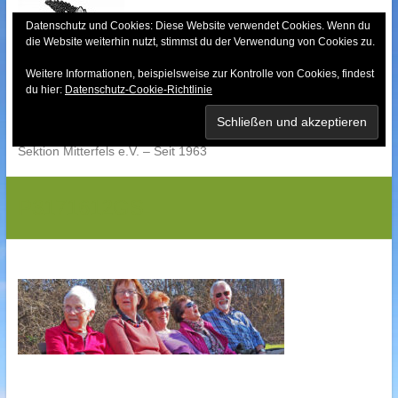
Skip
to
Datenschutz und Cookies: Diese Website verwendet Cookies. Wenn du
die Website weiterhin nutzt, stimmst du der Verwendung von Cookies zu.
content
Weitere Informationen, beispielsweise zur Kontrolle von Cookies, findest
Bayerischer Wald-
du hier:
Datenschutz-Cookie-Richtlinie
Verein
Sektion Mitterfels e.V. – Seit 1963
P3171612GS