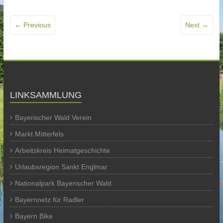
← Previous
Next →
LINKSAMMLUNG
Bayerischer Wald Verein
Markt Mitterfels
Arbeitskreis Heimatgeschichte
Urlaubsregion Sankt Englmar
Nationalpark Bayerischer Wald
Bayernnetz für Radler
Bayern Bike