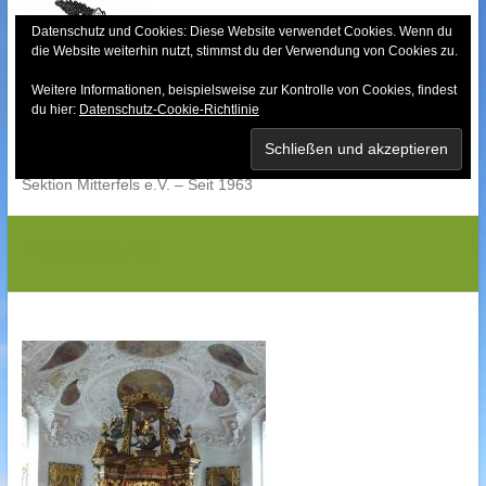
Skip
to
Datenschutz und Cookies: Diese Website verwendet Cookies. Wenn du
die Website weiterhin nutzt, stimmst du der Verwendung von Cookies zu.
content
Weitere Informationen, beispielsweise zur Kontrolle von Cookies, findest
Bayerischer Wald-
du hier:
Datenschutz-Cookie-Richtlinie
Verein
Sektion Mitterfels e.V. – Seit 1963
P1030884G