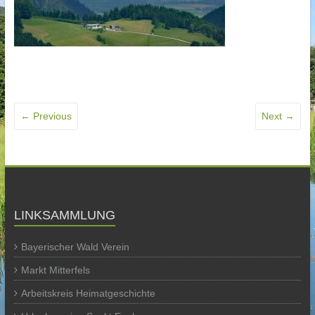
← Previous
Next →
LINKSAMMLUNG
Bayerischer Wald Verein
Markt Mitterfels
Arbeitskreis Heimatgeschichte