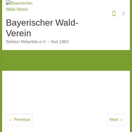
Skip
to
content
Bayerischer Wald-
Verein
Sektion Mitterfels e.V. – Seit 1963
P1030732G
← Previous
Next →