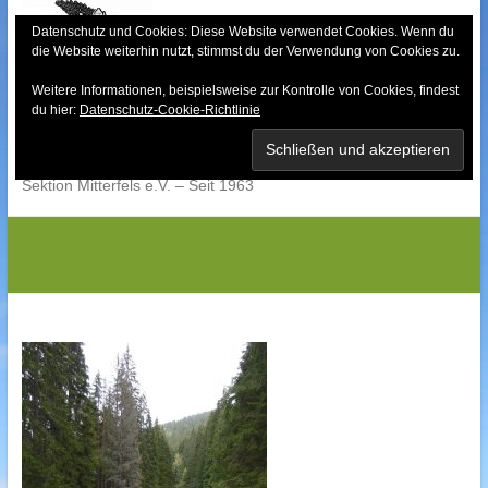
Skip
to
Datenschutz und Cookies: Diese Website verwendet Cookies. Wenn du
die Website weiterhin nutzt, stimmst du der Verwendung von Cookies zu.
content
Weitere Informationen, beispielsweise zur Kontrolle von Cookies, findest
Bayerischer Wald-
du hier:
Datenschutz-Cookie-Richtlinie
Verein
Sektion Mitterfels e.V. – Seit 1963
P1030560G