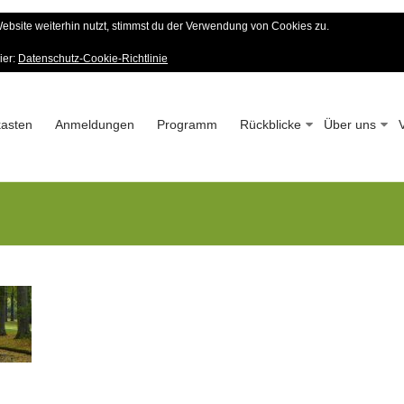
bsite weiterhin nutzt, stimmst du der Verwendung von Cookies zu.
er Wald-Verein
ier:
Datenschutz-Cookie-Richtlinie
 – Seit 1963
asten
Anmeldungen
Programm
Rückblicke
Über uns