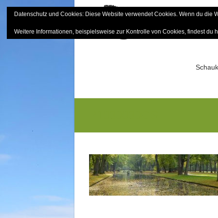
Skip
Datenschutz und Cookies: Diese Website verwendet Cookies. Wenn du die We
to
Bayerisch
content
Weitere Informationen, beispielsweise zur Kontrolle von Cookies, findest du h
Sektion Mitterfels e.V.
Schauk
P1030030GS