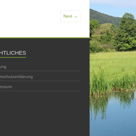
Next →
HTLICHES
ung
nschutzerklärung
ressum