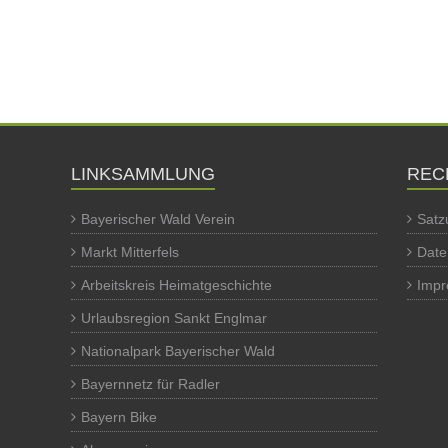
LINKSAMMLUNG
REC
Bayerischer Wald Verein
Satz
Markt Mitterfels
Date
Arbeitskreis Heimatgeschichte
Imp
Urlaubsregion Sankt Englmar
Nationalpark Bayerischer Wald
Bayernnetz für Radler
Bayern Bike