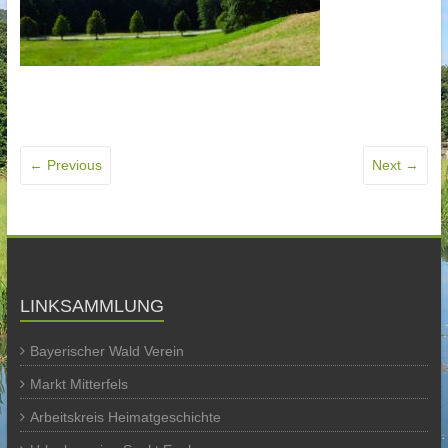
← Previous
Next →
LINKSAMMLUNG
Bayerischer Wald Verein
Markt Mitterfels
Arbeitskreis Heimatgeschichte