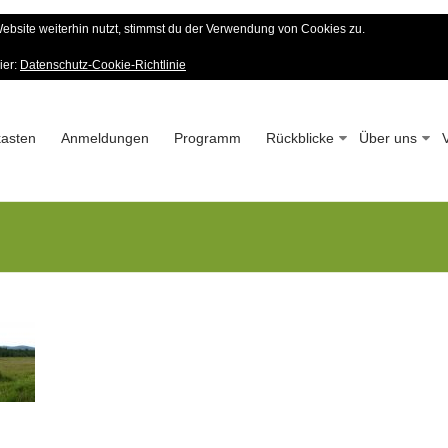
bsite weiterhin nutzt, stimmst du der Verwendung von Cookies zu.
er Wald-Verein
ier:
Datenschutz-Cookie-Richtlinie
 – Seit 1963
asten
Anmeldungen
Programm
Rückblicke
Über uns