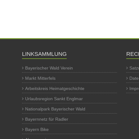
LINKSAMMLUNG
REC
Bayerischer Wald Verein
Satz
Markt Mitterfels
Date
Arbeitskreis Heimatgeschichte
Imp
Urlaubsregion Sankt Englmar
Nationalpark Bayerischer Wald
Bayernnetz für Radler
Bayern Bike