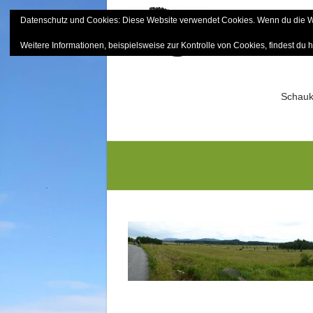
Skip
Datenschutz und Cookies: Diese Website verwendet Cookies. Wenn du die We
to
Bayerisch
content
Weitere Informationen, beispielsweise zur Kontrolle von Cookies, findest du h
Sektion Mitterfels e.V.
Schauk
P1020840GS