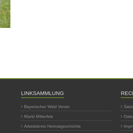
LINKSAMMLUNG
REC
Bayerischer Wald Verein
Satz
Markt Mitterfels
Date
Arbeitskreis Heimatgeschichte
Imp