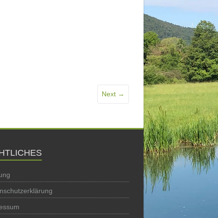
Next →
HTLICHES
ung
nschutzerklärung
ressum