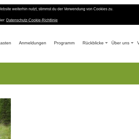
bsite weiterhin nutzt, stimmst du der Verwendung von Cookies zu.
er Wald-Verein
ier:
Datenschutz-Cookie-Richtlinie
 – Seit 1963
asten
Anmeldungen
Programm
Rückblicke
Über uns